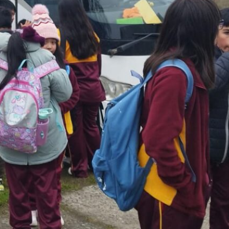
SLEP Chiloé activa
promoción de la Salud en
establecimientos a
través de alianza con
Autoridad Sanitaria
Nace Red Provincial de
Robótica Educativa de
SLEP Chiloé