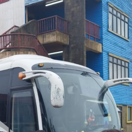
SLEP Chiloé entrega
tablets para fortalecer el
trabajo pedagógico
A través de diorama
escolares recrearán la
Batalla de Ahui