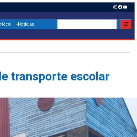
Instagram
Faceboo
YouTu
Buscar
 local
Noticias
de transporte escolar
Otras noticias relacionadas