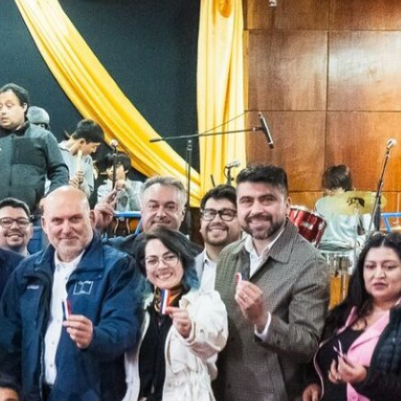
SLEP Chiloé entrega
tablets para fortalecer el
trabajo pedagógico
A través de diorama
escolares recrearán la
Batalla de Ahui