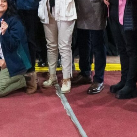
SLEP Chiloé activa
promoción de la Salud en
establecimientos a
través de alianza con
Autoridad Sanitaria
Nace Red Provincial de