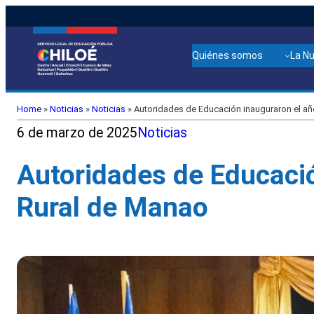
Quiénes somos
La N
Home
»
Noticias
»
Noticias
»
Autoridades de Educación inauguraron el año
6 de marzo de 2025
Noticias
Autoridades de Educació
Rural de Manao