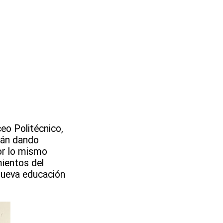
eo Politécnico,
tán dando
or lo mismo
mientos del
 nueva educación