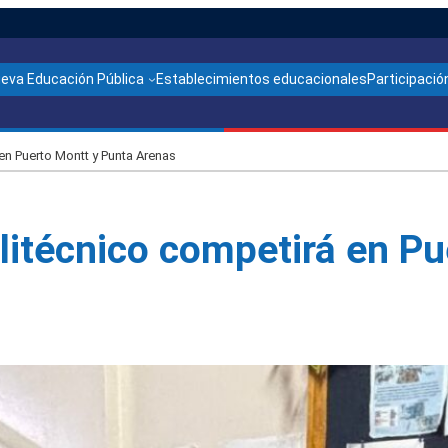
ueva Educación Pública
Establecimientos educacionales
Participación
 en Puerto Montt y Punta Arenas
olitécnico competirá en P