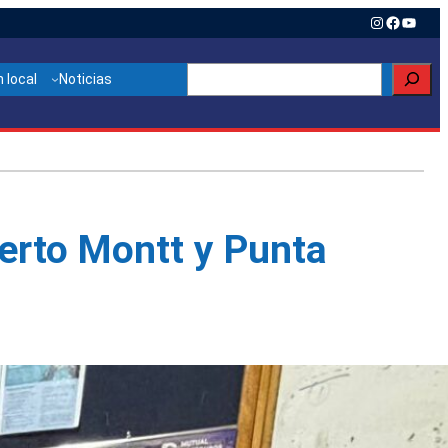
Instagram
Faceboo
YouTu
Buscar
 local
Noticias
uerto Montt y Punta
Otras noticias relacionadas