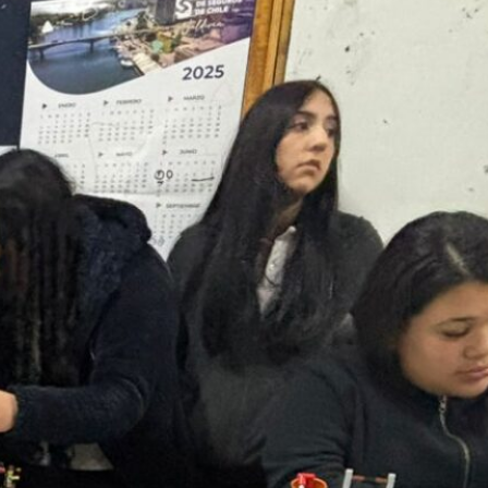
SLEP Chiloé entrega
tablets para fortalecer el
trabajo pedagógico
A través de diorama
escolares recrearán la
Batalla de Ahui