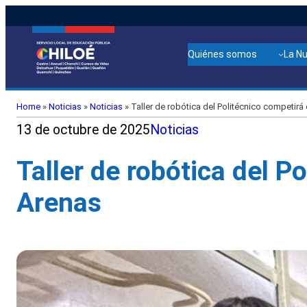
Quiénes somos
La N
Home
»
Noticias
»
Noticias
»
Taller de robótica del Politécnico competirá
13 de octubre de 2025
Noticias
Taller de robótica del P
Arenas