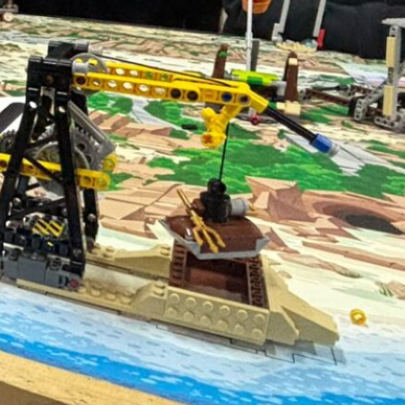
SLEP Chiloé activa
promoción de la Salud en
establecimientos a
través de alianza con
Autoridad Sanitaria
Nace Red Provincial de