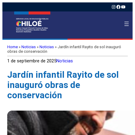
Instagram
Faceboo
YouTu
Home
»
Noticias
»
Noticias
»
Jardín infantil Rayito de sol inauguró
obras de conservación
1 de septiembre de 2025
Noticias
Jardín infantil Rayito de sol
inauguró obras de
conservación