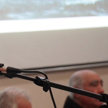
SLEP Chiloé entrega
tablets para fortalecer el
trabajo pedagógico
A través de diorama
escolares recrearán la
Batalla de Ahui