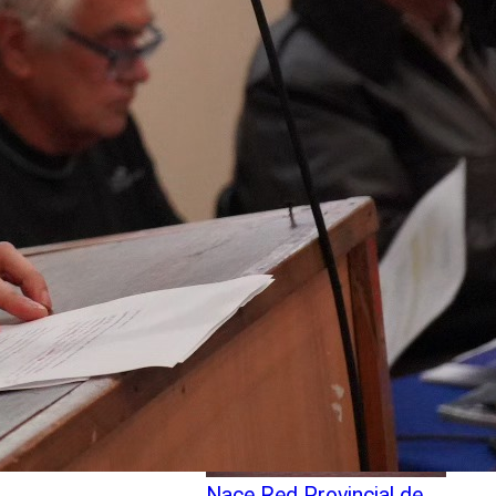
SLEP Chiloé activa
promoción de la Salud en
establecimientos a
través de alianza con
Autoridad Sanitaria
Nace Red Provincial de