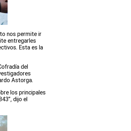
sto nos permite ir
ite entregarles
ctivos. Esta es la
Cofradía del
nvestigadores
ardo Astorga.
bre los principales
3”, dijo el