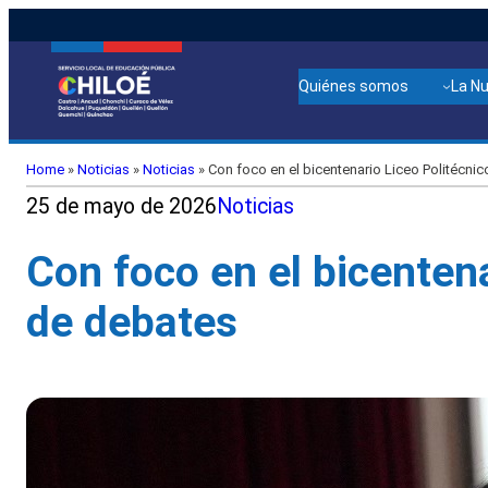
Quiénes somos
La N
Home
»
Noticias
»
Noticias
»
Con foco en el bicentenario Liceo Politécni
25 de mayo de 2026
Noticias
Con foco en el bicenten
de debates