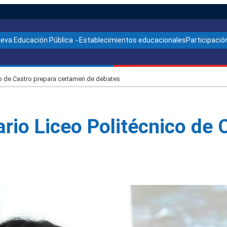
ueva Educación Pública
Establecimientos educacionales
Participación
co de Castro prepara certamen de debates
ario Liceo Politécnico de