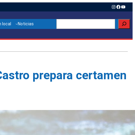
Instagram
Faceboo
YouTu
Buscar
 local
Noticias
 Castro prepara certamen
Otras noticias relacionadas