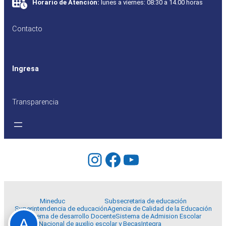
Horario de Atención:
lunes a viernes: 08:30 a 14.00 horas
Contacto
Ingresa
Transparencia
Instagram
Facebook
YouTube
Mineduc
Subsecretaria de educación
Superintendencia de educación
Agencia de Calidad de la Educación
Sistema de desarrollo Docente
Sistema de Admision Escolar
A
Junta Nacional de auxilio escolar y Becas
Integra