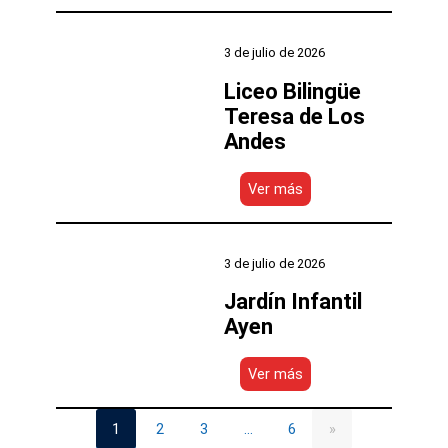
Politécnico
de
Castro
3 de julio de 2026
Liceo Bilingüe
Teresa de Los
Andes
:
Ver más
Liceo
Bilingüe
Teresa
de
3 de julio de 2026
Los
Andes
Jardín Infantil
Ayen
:
Ver más
Jardín
Infantil
Ayen
1
2
3
6
…
»