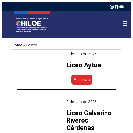
Instagram
Faceboo
YouTu
Home
»
Castro
3 de julio de 2026
Liceo Aytue
:
Ver más
Liceo
Aytue
3 de julio de 2026
Liceo Galvarino
Riveros
Cárdenas