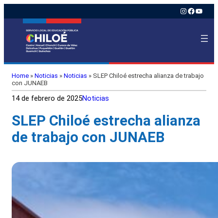
Instagram
Faceboo
YouTu
Home
»
Noticias
»
Noticias
»
SLEP Chiloé estrecha alianza de trabajo
con JUNAEB
14 de febrero de 2025
Noticias
SLEP Chiloé estrecha alianza
de trabajo con JUNAEB