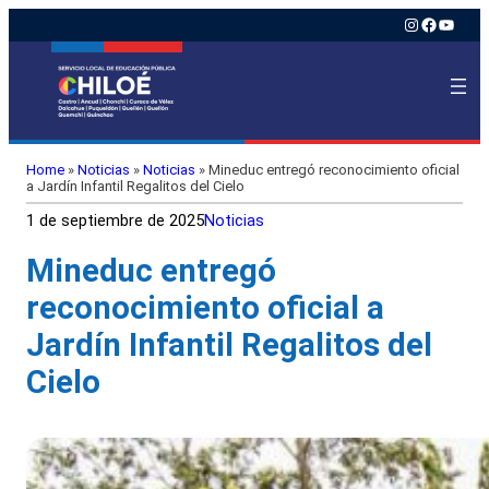
Instagram
Faceboo
YouTu
Home
»
Noticias
»
Noticias
»
Mineduc entregó reconocimiento oficial
a Jardín Infantil Regalitos del Cielo
1 de septiembre de 2025
Noticias
Mineduc entregó
reconocimiento oficial a
Jardín Infantil Regalitos del
Cielo