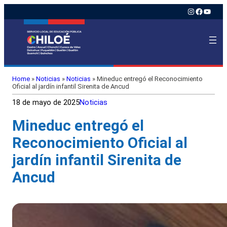
Instagram
Faceboo
YouTu
Home
»
Noticias
»
Noticias
»
Mineduc entregó el Reconocimiento
Oficial al jardín infantil Sirenita de Ancud
18 de mayo de 2025
Noticias
Mineduc entregó el
Reconocimiento Oficial al
jardín infantil Sirenita de
Ancud