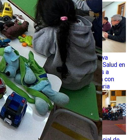
SLEP Chiloé activa
promoción de la Salud en
establecimientos a
través de alianza con
Autoridad Sanitaria
Nace Red Provincial de