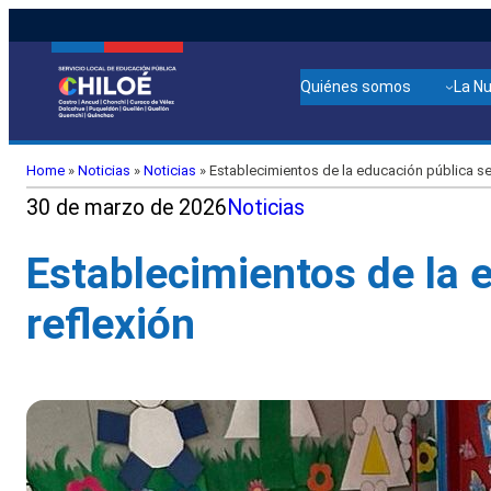
Quiénes somos
La N
Home
»
Noticias
»
Noticias
»
Establecimientos de la educación pública se
30 de marzo de 2026
Noticias
Establecimientos de la 
reflexión