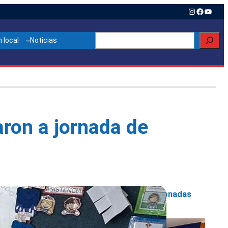
Instagram
Faceboo
YouTu
Buscar
 local
Noticias
aron a jornada de
Otras noticias relacionadas