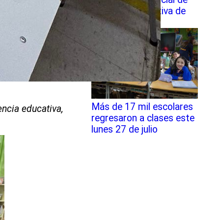
Robótica Educativa de
SLEP Chiloé
Más de 17 mil escolares
ncia educativa,
regresaron a clases este
lunes 27 de julio