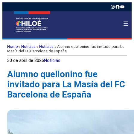
Instagram
Faceboo
YouTu
Home
»
Noticias
»
Noticias
»
Alumno quellonino fue invitado para La
Masía del FC Barcelona de España
30 de abril de 2026
Noticias
Alumno quellonino fue
invitado para La Masía del FC
Barcelona de España