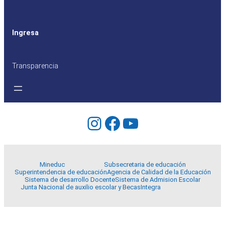
Ingresa
Transparencia
Instagram
Facebook
YouTube
Mineduc
Subsecretaria de educación
Superintendencia de educación
Agencia de Calidad de la Educación
Sistema de desarrollo Docente
Sistema de Admision Escolar
Junta Nacional de auxilio escolar y Becas
Integra