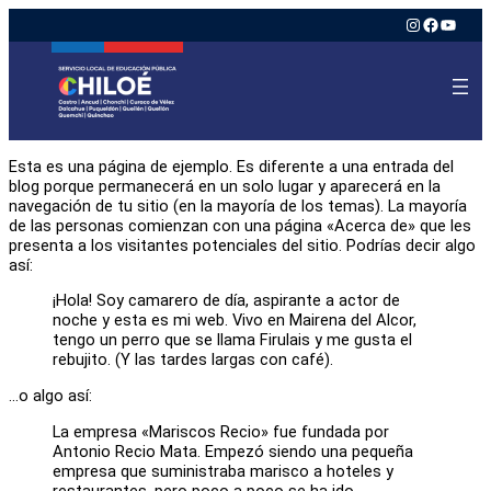
Instagram
Faceboo
YouTu
Esta es una página de ejemplo. Es diferente a una entrada del
blog porque permanecerá en un solo lugar y aparecerá en la
navegación de tu sitio (en la mayoría de los temas). La mayoría
de las personas comienzan con una página «Acerca de» que les
presenta a los visitantes potenciales del sitio. Podrías decir algo
así:
¡Hola! Soy camarero de día, aspirante a actor de
noche y esta es mi web. Vivo en Mairena del Alcor,
tengo un perro que se llama Firulais y me gusta el
rebujito. (Y las tardes largas con café).
…o algo así:
La empresa «Mariscos Recio» fue fundada por
Antonio Recio Mata. Empezó siendo una pequeña
empresa que suministraba marisco a hoteles y
restaurantes, pero poco a poco se ha ido