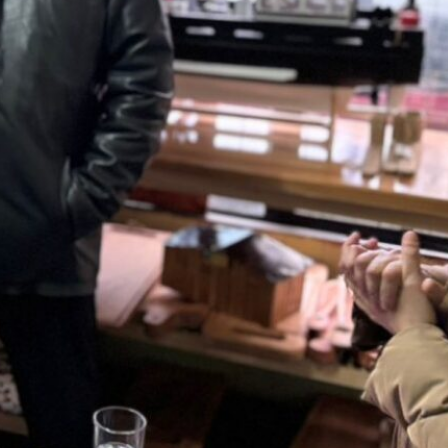
SLEP Chiloé activa
promoción de la Salud en
establecimientos a
través de alianza con
Autoridad Sanitaria
Nace Red Provincial de