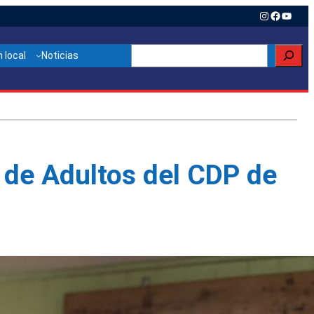
Instagram
Faceboo
YouTu
Buscar
 local
Noticias
 de Adultos del CDP de
Otras noticias relacionadas