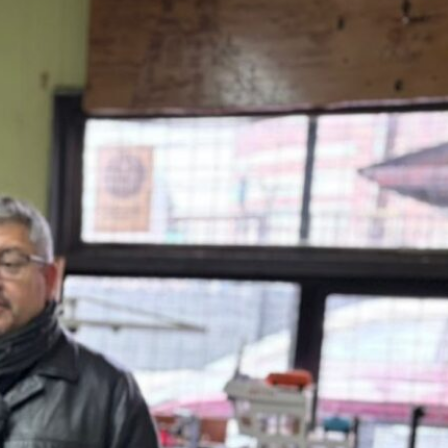
SLEP Chiloé entrega
tablets para fortalecer el
trabajo pedagógico
A través de diorama
escolares recrearán la
Batalla de Ahui