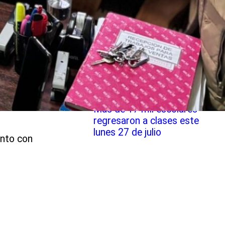
Robótica Educativa de
SLEP Chiloé
Más de 17 mil escolares
regresaron a clases este
lunes 27 de julio
unto con