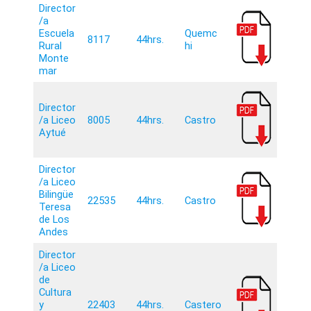
Director
/a
Escuela
Quemc
8117
44hrs.
Rural
hi
Monte
mar
Director
/a Liceo
8005
44hrs.
Castro
Aytué
Director
/a Liceo
Bilingüe
22535
44hrs.
Castro
Teresa
de Los
Andes
Director
/a Liceo
de
Cultura
y
22403
44hrs.
Castero