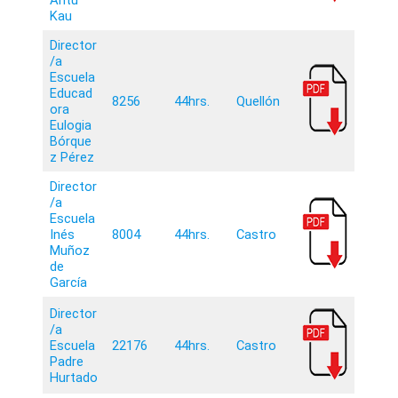
Kau
Director
/a
Escuela
Educad
8256
44hrs.
Quellón
ora
Eulogia
Bórque
z Pérez
Director
/a
Escuela
Inés
8004
44hrs.
Castro
Muñoz
de
García
Director
/a
Escuela
22176
44hrs.
Castro
Padre
Hurtado