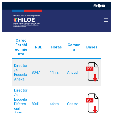
Instagram
Faceboo
YouTu
Cargo
Establ
Comun
RBD
Horas
Bases
ecimie
a
nto
Director
/a
8047
44hrs.
Ancud
Escuela
Anexa
Director
/a
Escuela
Diferen
8041
44hrs.
Castro
cial
Antu